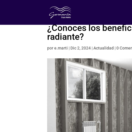
¿Conoces los benefici
radiante?
por
e.marti
|
Dic 2, 2024
|
Actualidad
|
0 Comen