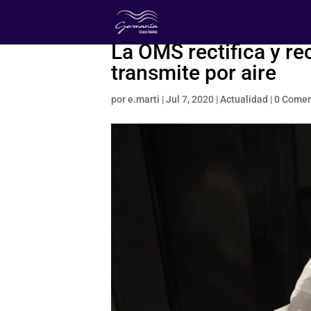
La OMS rectifica y re
transmite por aire
por
e.marti
|
Jul 7, 2020
|
Actualidad
|
0 Comen