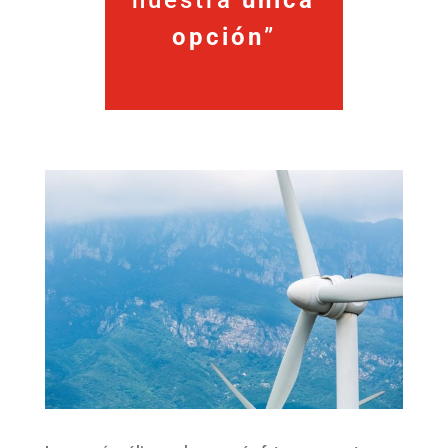
nuestra
única
opción
”