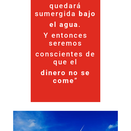
quedará
sumergida
bajo
el agua
.
Y entonces
seremos
conscientes de
que el
dinero no se
come
”