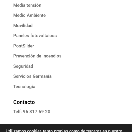
Media tensión
Medio Ambiente
Movilidad
Paneles fotovoltaicos
PostSlider
Prevención de incendios
Seguridad
Servicios Germanía
Tecnología
Contacto
Telf: 96 317 69 20
E: informacion@grupoassista.com
Utilizamos cookies tanto propias como de terceros en nuestro