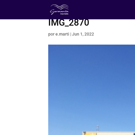
IMG_2870
por
e.marti
|
Jun 1, 2022