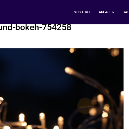
NOSOTROS
ÁREAS
CAL
ound-bokeh-754258