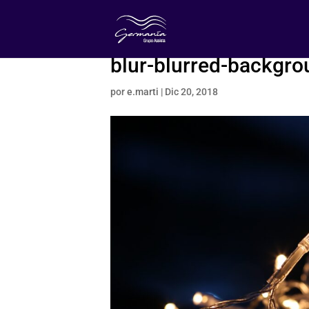
blur-blurred-backgr
por
e.marti
|
Dic 20, 2018