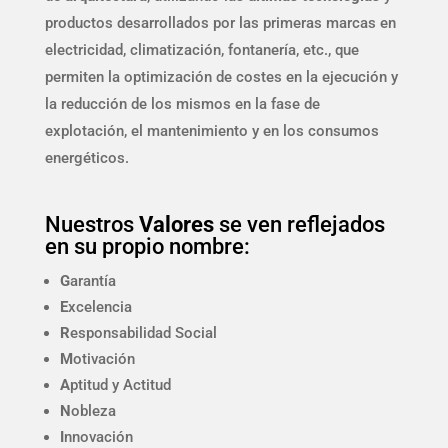
productos desarrollados por las primeras marcas en
electricidad, climatización, fontanería, etc., que
permiten la optimización de costes en la ejecución y
la reducción de los mismos en la fase de
explotación, el mantenimiento y en los consumos
energéticos.
Nuestros
Valores
se ven reflejados
en su propio nombre:
G
arantía
E
xcelencia
R
esponsabilidad Social
M
otivación
A
ptitud y Actitud
N
obleza
I
nnovación