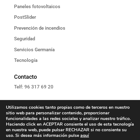
Paneles fotovoltaicos
PostSlider
Prevención de incendios
Seguridad
Servicios Germanía
Tecnología
Contacto
Telf: 96 317 69 20
E: informacion@grupoassista.com
Utilizamos cookies tanto propias como de terceros en nuestro
sitio web para personalizar contenido, proporcionar
funcionalidades a las redes sociales y analizar nuestro tráfico.
Haciendo click en ACEPTAR consiente el uso de esta tecnología
en nuestra web, puede pulsar RECHAZAR si no consiente su
Política de cookies
uso. Si desea más información pulse
aquí
Política de privacidad
Aviso Legal