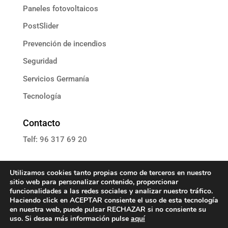
Paneles fotovoltaicos
PostSlider
Prevención de incendios
Seguridad
Servicios Germanía
Tecnología
Contacto
Telf: 96 317 69 20
E: informacion@grupoassista.com
Utilizamos cookies tanto propias como de terceros en nuestro
sitio web para personalizar contenido, proporcionar
funcionalidades a las redes sociales y analizar nuestro tráfico.
Haciendo click en ACEPTAR consiente el uso de esta tecnología
en nuestra web, puede pulsar RECHAZAR si no consiente su
Política de cookies
uso. Si desea más información pulse
aquí
Política de privacidad
Aviso Legal
Contacta con nosotros