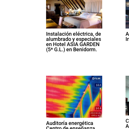
Instalación eléctrica, de
A
alumbrado y especiales
I
en Hotel ASIA GARDEN
(5* G.L.) en Benidorm.
C
Auditoría energética
A
Centro de enseñanza.