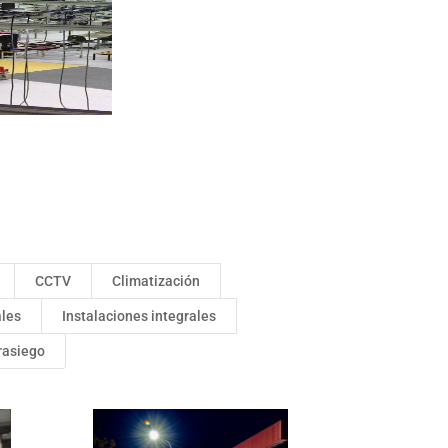
CCTV
Climatización
ales
Instalaciones integrales
rasiego