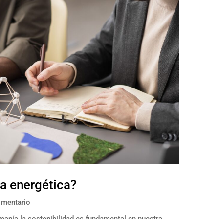
ca energética?
omentario
manía la sostenibilidad es fundamental en nuestra