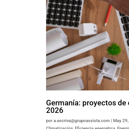
Germanía: proyectos de 
2026
por
a.escriva@grupoassista.com
|
May 29,
Climatización
,
Eficiencia energética
,
Energ