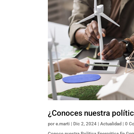
¿Conoces nuestra políti
por
e.marti
|
Dic 2, 2024
|
Actualidad
| 0 C
Conoce nuestra Política Energética En Ger