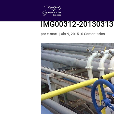
IMG00312-20130313
por
e.marti
|
Abr 9, 2015
|
0 Comentarios